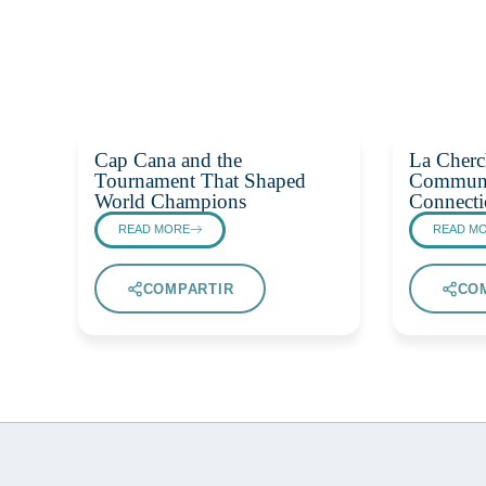
Cap Cana and the
La Cherc
Tournament That Shaped
Communi
World Champions
Connecti
READ MORE
READ M
COMPARTIR
CO