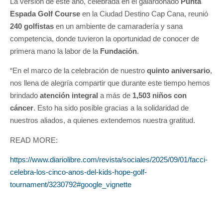
La versión de este año, celebrada en el galardonado
Punta
Espada Golf Course
en la Ciudad Destino Cap Cana, reunió
240 golfistas
en un ambiente de camaradería y sana
competencia, donde tuvieron la oportunidad de conocer de
primera mano la labor de la
Fundación
.
“En el marco de la celebración de nuestro
quinto aniversario
,
nos llena de alegría compartir que durante este tiempo hemos
brindado
atención integral
a más de
1,503 niños con
cáncer
. Esto ha sido posible gracias a la solidaridad de
nuestros aliados, a quienes extendemos nuestra gratitud.
READ MORE:
https://www.diariolibre.com/revista/sociales/2025/09/01/facci-
celebra-los-cinco-anos-del-kids-hope-golf-
tournament/3230792#google_vignette