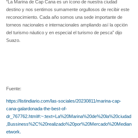
“La Marina de Cap Cana es un ícono de nuestra ciudad
destino y nos sentimos sumamente orgullosos de recibir este
reconocimiento. Cada año somos una sede importante de
torneos nacionales e internacionales ampliando así la opción
del turismo náutico y en especial el turismo de pesca” dijo
Suazo.
Fuente:
https://listindiario.com/las-sociales/20230811/marina-cap-
cana-galardonada-the-best-of-
dr_767762.html#:~:text=La%20Marina%20de%20la%20ciudad
,Bussiness%2C%20realizado%20por%20Mercado%20Median
etwork.