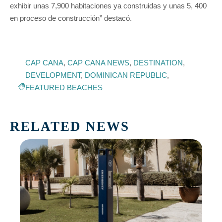
exhibir unas 7,900 habitaciones ya construidas y unas 5, 400
en proceso de construcción” destacó.
CAP CANA
,
CAP CANA NEWS
,
DESTINATION
,
DEVELOPMENT
,
DOMINICAN REPUBLIC
,
FEATURED BEACHES
RELATED NEWS