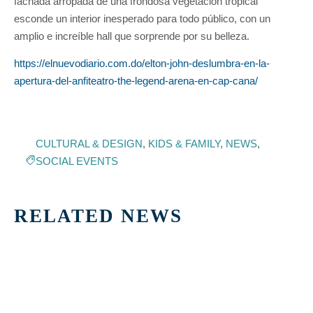
fachada arropada de una frondosa vegetación tropical
esconde un interior inesperado para todo público, con un
amplio e increíble hall que sorprende por su belleza.
https://elnuevodiario.com.do/elton-john-deslumbra-en-la-
apertura-del-anfiteatro-the-legend-arena-en-cap-cana/
CULTURAL & DESIGN
,
KIDS & FAMILY
,
NEWS
,
SOCIAL EVENTS
RELATED NEWS