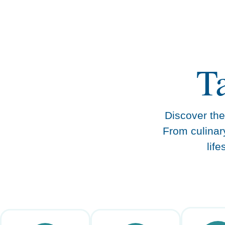
content
T
Discover the 
From culinar
lif